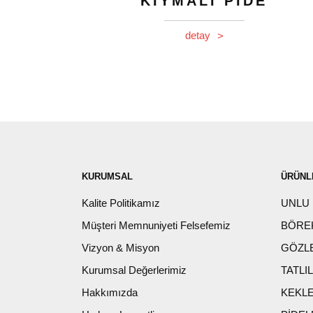
KIYMALI PİDE
detay
>
KURUMSAL
ÜRÜNL
Kalite Politikamız
UNLU
Müşteri Memnuniyeti Felsefemiz
BÖRE
Vizyon & Misyon
GÖZL
Kurumsal Değerlerimiz
TATLI
Hakkımızda
KEKL