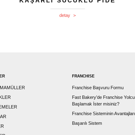
KAŞARLI SUCUKLU PİDE
detay
>
ER
FRANCHISE
 MAMÜLLER
Franchise Başvuru Formu
KLER
Fast Bakery’de Franchise Yolc
Başlamak İster misiniz?
EMELER
Franchise Sisteminin Avantajları
LAR
Başarılı Sistem
ER